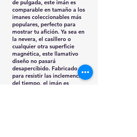
de pulgada, este imán es
comparable en tamaño a los
imanes coleccionables más
populares, perfecto para
mostrar tu afición. Ya sea en
la nevera, el casillero o
cualquier otra superficie
magnética, este llamativo
diseño no pasará
desapercibido. Fabricado
para resistir las inclemencias
del tiempo, el imán es
resistente a la intemperie,
por lo que resulta ideal
tanto para interiores como
para exteriores.
Una forma ideal de añadir
una pieza de Exodus Z a tu